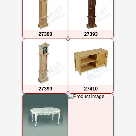
27390
27393
27399
27410