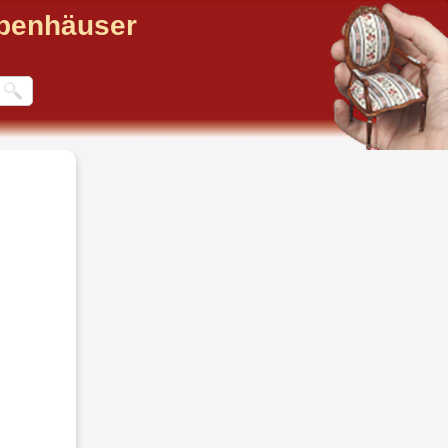
ppenhäuser