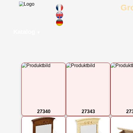
Gr
Katalog
▼
27340
27343
27