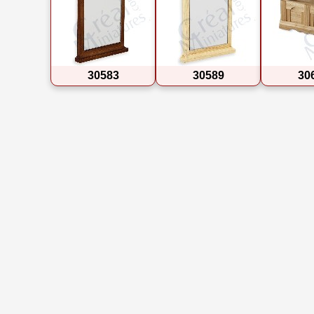
30583
30589
30