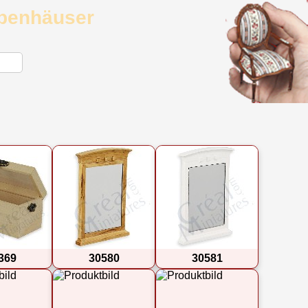
ppenhäuser
369
30580
30581