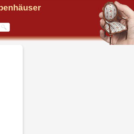
ppenhäuser