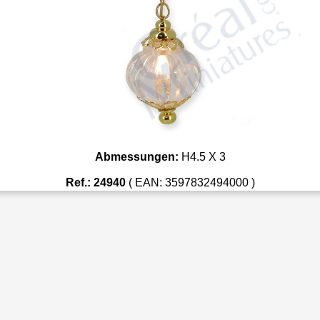
Abmessungen:
H4.5 X 3
Ref.: 24940
( EAN: 3597832494000 )