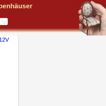
ppenhäuser
12V