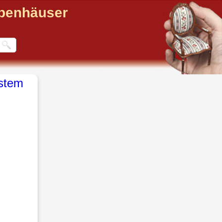
ppenhäuser
stem