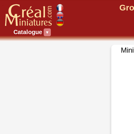
Gro
Catalogue
▼
Min