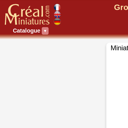
Gro
Catalogue
▼
Minia