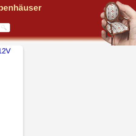
ppenhäuser
12V