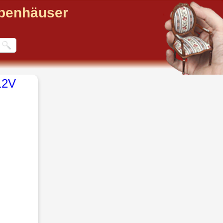
ppenhäuser
12V