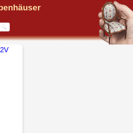
ppenhäuser
12V