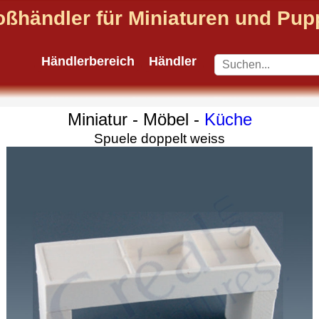
oßhändler für Miniaturen und Pu
Händlerbereich
Händler
Miniatur - Möbel -
Küche
Spuele doppelt weiss