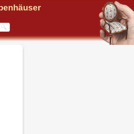
ppenhäuser