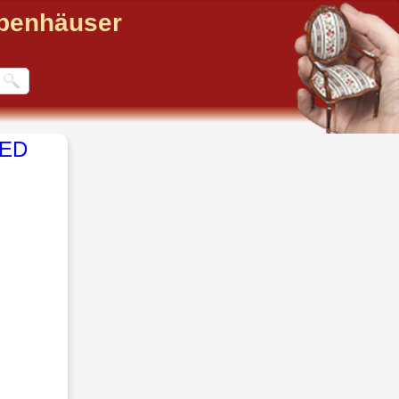
ppenhäuser
LED