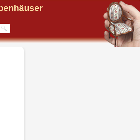
ppenhäuser