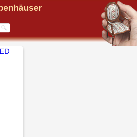
ppenhäuser
LED