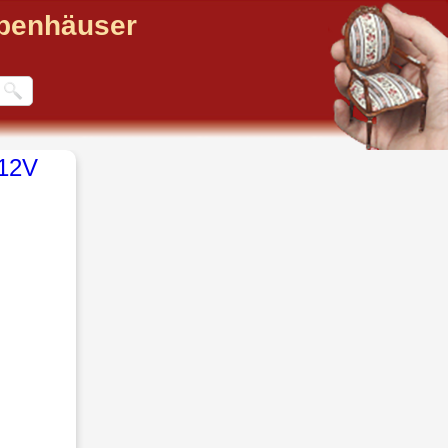
ppenhäuser
12V