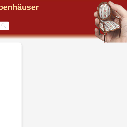
ppenhäuser