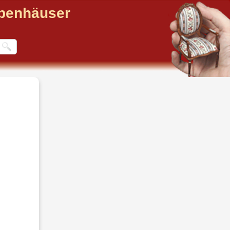
ppenhäuser