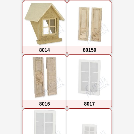
8014
80159
8016
8017