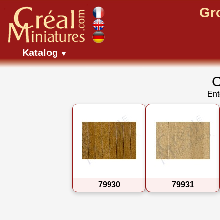
Gr
Katalog
▼
C
Ent
79930
79931