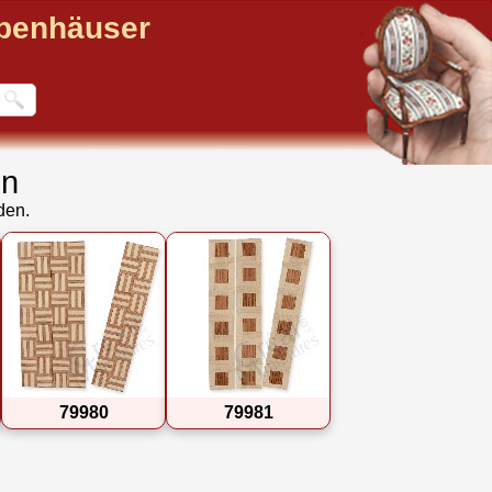
ppenhäuser
en
den.
79980
79981