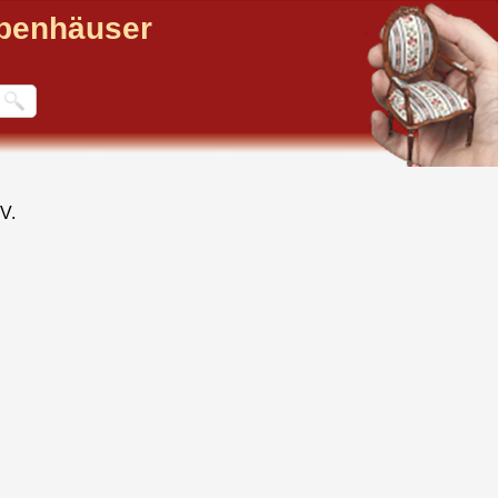
ppenhäuser
V.