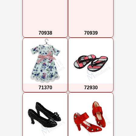
70938
70939
71370
72930