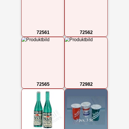
72561
72562
72565
72982