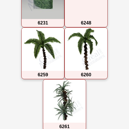
6231
6248
6259
6260
6261