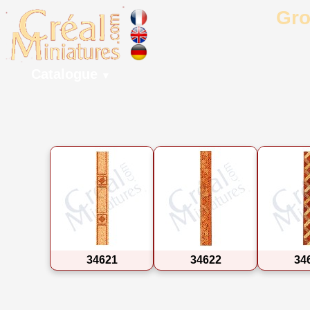
Gro
Catalogue
▼
34621
34622
34