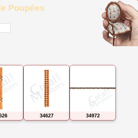
 de Poupées
626
34627
34972