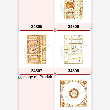
34805
34806
34807
34809