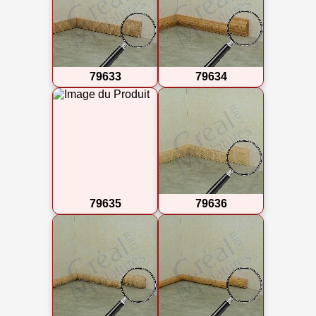
79633
79634
79635
79636